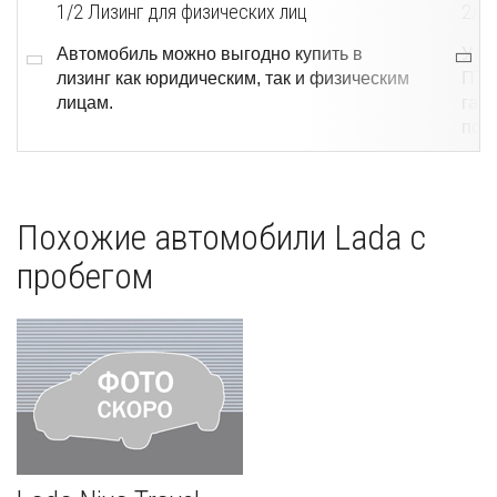
1/2
Лизинг для физических лиц
2/2
Автомобиль можно выгодно купить в
У э
лизинг как юридическим, так и физическим
ПТС
лицам.
гар
пока
Похожие автомобили Lada с
пробегом