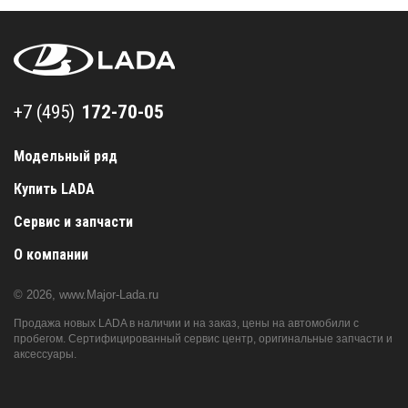
+7 (495) 172-70-05
+7 (495)
Модельный ряд
Купить LADA
Сервис и запчасти
О компании
© 2026,
www.Major-Lada.ru
Продажа новых LADA в наличии и на заказ, цены на автомобили с
пробегом. Сертифицированный сервис центр, оригинальные запчасти и
аксессуары.