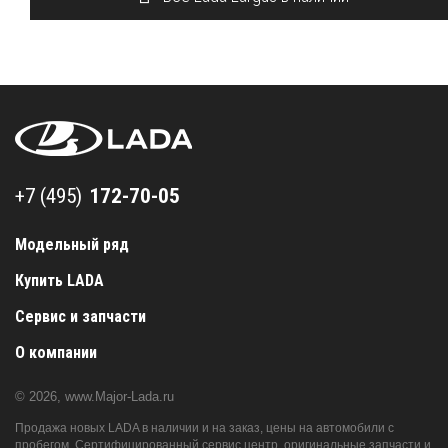
+7 (495) 172-70-05
+7 (495)
Модельный ряд
Купить LADA
Сервис и запчасти
О компании
© 2026,
www.Major-Lada.ru
Продажа новых LADA в наличии и на заказ, цены на автомобили с
пробегом. Сертифицированный сервис центр, оригинальные запчасти и