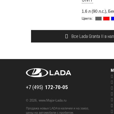
1.6 л (90 л.с.), 
Цвета:
Все Lada Granta II в на
М
+7 (495) 172-70-05
+7 (495)
© 2026,
www.Major-Lada.ru
Продажа новых LADA в наличии и на заказ,
цены на автомобили с пробегом.