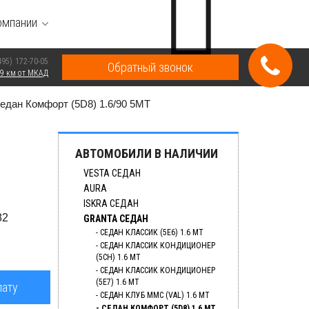
омпании
495)
172-70-05
Обратный звонок
9 км от МКАД
 Седан Комфорт (5D8) 1.6/90 5MT
АВТОМОБИЛИ В НАЛИЧИИ
VESTA СЕДАН
AURA
ISKRA СЕДАН
82
GRANTA СЕДАН
СЕДАН КЛАССИК (5E6) 1.6 MT
СЕДАН КЛАССИК КОНДИЦИОНЕР
(5CH) 1.6 MT
СЕДАН КЛАССИК КОНДИЦИОНЕР
(5E7) 1.6 MT
лату
СЕДАН КЛУБ ММС (VAL) 1.6 MT
СЕДАН КОМФОРТ (5D8) 1.6 MT