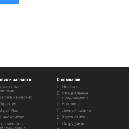
a
рвис и запчасти
О компании
Дисконтная
Новости
система
Специальные
Запись на сервис
предложения
Гарантия
Контакты
Major Plus
Личный кабинет
Шиномонтаж
Карта сайта
Техническое
Сотрудники
обслуживание