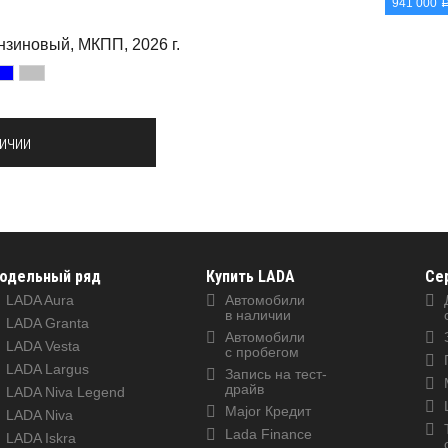
941 000
Бензиновый, МКПП, 2026 г.
личии
одельный ряд
Купить LADA
Се
LADA Aura
Автомобили
в наличии
LADA Granta
Автомобили
LADA Vesta
с пробегом
LADA Largus
Запись на тест-
драйв
LADA Niva Legend
Major Кредит
LADA Niva
Lada Finance
LADA Iskra