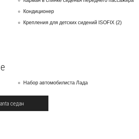
Карман в спинке сиденья переднего пассажира
Кондиционер
Крепления для детских сидений ISOFIX (2)
ие
Набор автомобилиста Лада
anta седан