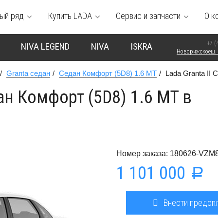
ый ряд
Купить LADA
Сервис и запчасти
О к
+7 (
NIVA LEGEND
NIVA
ISKRA
Новорижскоеш. 
Granta седан
Седан Комфорт (5D8) 1.6 MT
Lada Granta II
ан Комфорт (5D8) 1.6 MT в
Номер заказа: 180626-VZM
1 101 000
a
Внести предоп